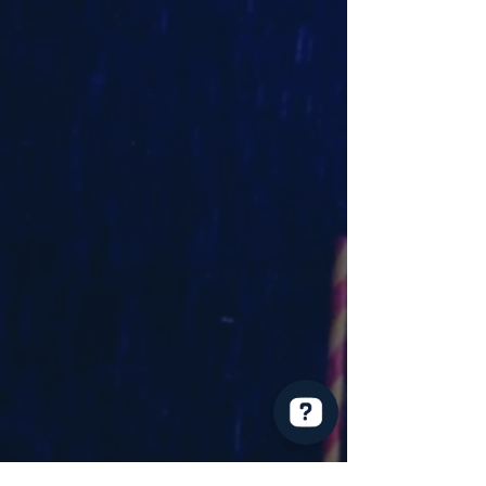
Le Serment du Vigneron Vérifiez 131 avis sur Google