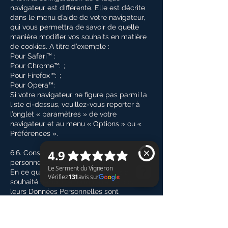
navigateur est différente. Elle est décrite
dans le menu d’aide de votre navigateur,
qui vous permettra de savoir de quelle
manière modifier vos souhaits en matière
de cookies. A titre d’exemple :
Pour Safari™ :
Pour Chrome™: ;
Pour Firefox™: ;
Pour Opera™:
Si votre navigateur ne figure pas parmi la
liste ci-dessus, veuillez-vous reporter à
l’onglet « paramètres » de votre
navigateur et au menu « Options » ou «
Préférences ».
6.6. Conservation des données
personnelles
En ce qui concerne les personnes ayant
souhaité remplir le formulaire de contact,
leurs Données Personnelles sont
Le Serment du Vigneron Vérifiez 131 avis sur Google
conservées, en base active, pendant une
durée de trois (3) ans à compter de la
dernière activité de cette personne sur le