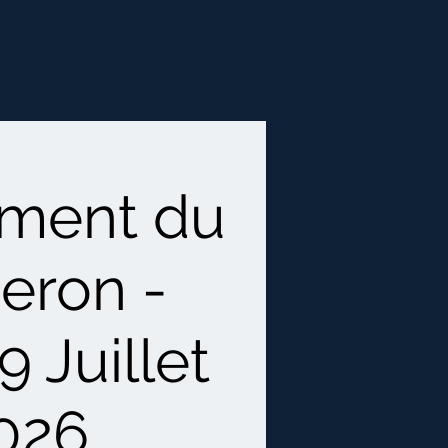
rment du
eron -
9 Juillet
026