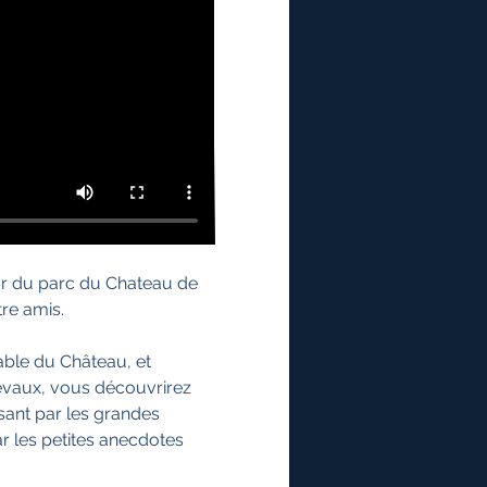
r du parc du Chateau de 
re amis. 
ble du Château, et 
vaux, vous découvrirez 
ssant par les grandes 
ar les petites anecdotes 