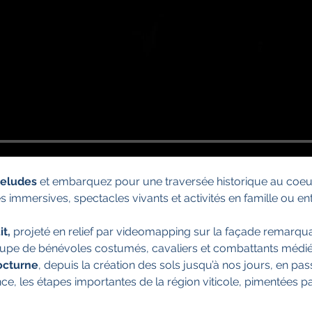
reludes 
et embarquez pour une traversée historique au coeu
es immersives, spectacles vivants et activités en famille ou ent
t, 
projeté en relief par videomapping sur la façade remarqua
upe de bénévoles costumés, cavaliers et combattants médié
octurne
, depuis la création des sols jusqu’à nos jours, en pa
nce, les étapes importantes de la région viticole, pimentées p