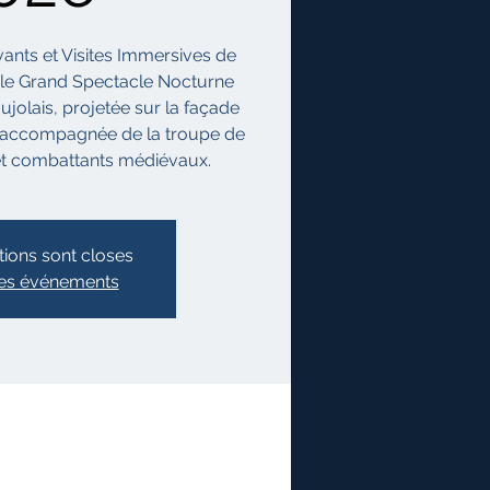
vants et Visites Immersives de
 le Grand Spectacle Nocturne
ujolais, projetée sur la façade
 accompagnée de la troupe de
 et combattants médiévaux.
tions sont closes
res événements