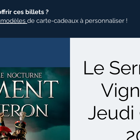
frir ces billets ?
s modèles
de carte-cadeaux à personnaliser !
Le Se
Vign
Jeudi 
2